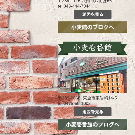
〒289-1115 八街市八街ほ661-1
tel:043-444-7944
〒289-0068 東金市東岩崎14-5
tel:0475-55-1002