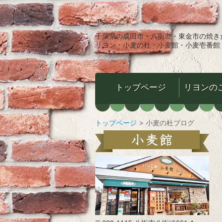
千葉県の成田市・八街市・東金市の焼き
リヨン・小麦の杜・小麦館・小麦壱番館
トップページ
リヨンの
トップページ
>
小麦の杜ブログ