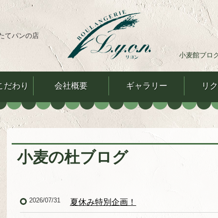
たてパンの店
小麦館ブロ
こだわり
会社概要
ギャラリー
リク
小麦の杜ブログ
2026/07/31
夏休み特別企画！